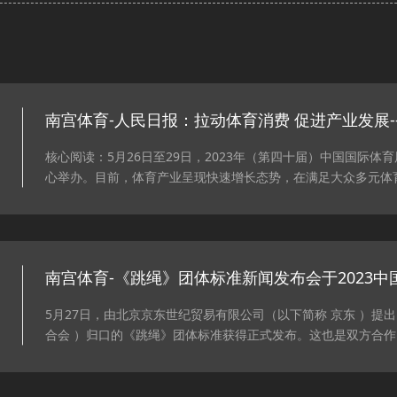
5
核心阅读：5月26日至29日，2023年（第四十届）中国国际
心举办。目前，体育产业呈现快速增长态势，在满足大众多元体
景等领域积
南宫体育-《跳绳》团体标准新闻发布会于2023
5
5月27日，由北京京东世纪贸易有限公司（以下简称 京东 ）提
合会 ）归口的《跳绳》团体标准获得正式发布。这也是双方合作
着跳绳运