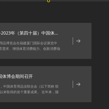
南宫体育-人民日报：拉动体育消费 促进产业发展--2023年（第四十届）中国体博会在福建厦门举办
体育用品博览会在福建厦门国际会议展览中
育需求、增强体育消费能力、创新消费场
中国体博会期间召开
出，中国体育用品业联合会（以下简称 联
以来取得的首个重要成果。 近年来，随