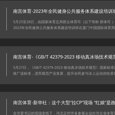
南宫体育-2023年全民健身公共服务体系建设培训
5
5月25至28日，由国家体育总局群众体育司（以下简称 群体司
2023年全民健身公共服务体系建设培训班在厦门中国国际体育
（区、市）、新
5
5月27日，《GB/T 42379-2023 移动真冰场技术规范》
推广该标准，进而规范产业发展，提升全民参与冰上运动供给质
南宫体育-新华社：这个大型“拉CP”现场 “红娘”是
5
在市委书记的现场牵线下，河北定州市各参展企业向河北省体育