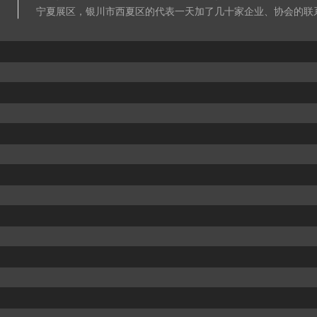
宁夏展区，银川市西夏区的代表一天加了几十家企业、协会的联系
体育用品博览