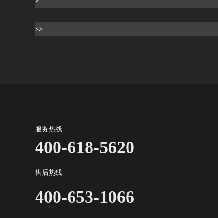
>
>>
服务热线
400-618-5620
售后热线
400-653-1066