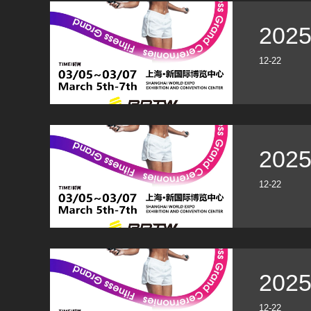
202
12-22
202
12-22
202
12-22